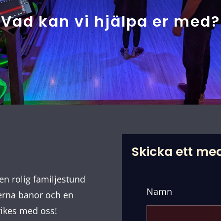
Vad kan vi hjälpa er med?
Skicka ett m
en rolig familjestund
Namn
derna banor och en
rikes med oss!