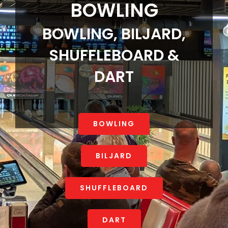
Event
BOWLING
BOWLING, BILJARD,
Nyheter
SHUFFLEBOARD &
Info
DART
Kontakt
BOWLING
BILJARD
SHUFFLEBOARD
DART