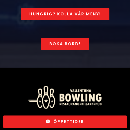
HUNGRIG? KOLLA VÅR MENY!
BOKA BORD!
ÖPPETTIDER