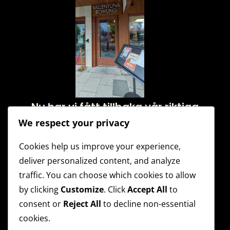
Nu har vi fått tillbaka vår riktiga
ingång!
We respect your privacy
Cookies help us improve your experience,
deliver personalized content, and analyze
traffic. You can choose which cookies to allow
by clicking
Customize
. Click
Accept All
to
consent or
Reject All
to decline non-essential
Husligan höst 2026 – Startar 26:e
cookies.
augusti