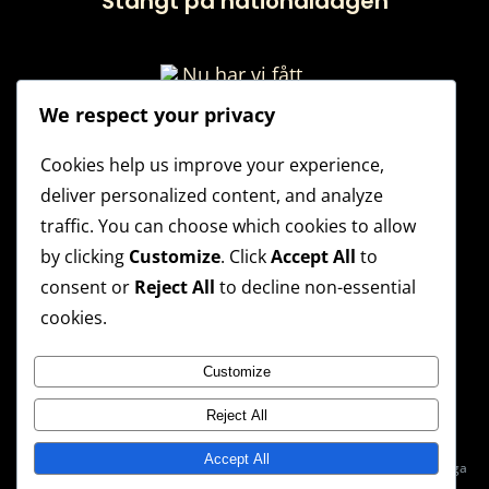
Stängt på nationaldagen
We respect your privacy
Nu har vi fått tillbaka vår riktiga
Cookies help us improve your experience,
ingång!
deliver personalized content, and analyze
traffic. You can choose which cookies to allow
by clicking
Customize
. Click
Accept All
to
consent or
Reject All
to decline non-essential
Husligan höst 2026 – Startar 26:e
cookies.
augusti
Customize
Reject All
Accept All
© 2021 - 2026 Vallentuna Bowling •
Integritetspolicy
• Skapat med många