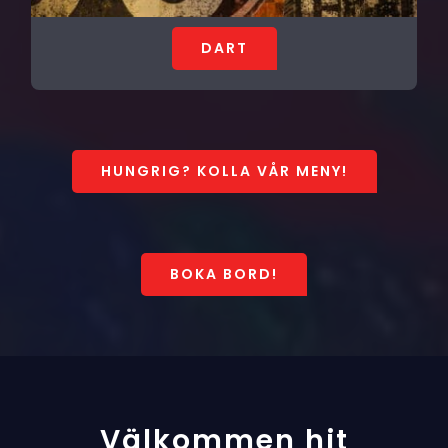
DART
HUNGRIG? KOLLA VÅR MENY!
BOKA BORD!
Välkommen hit