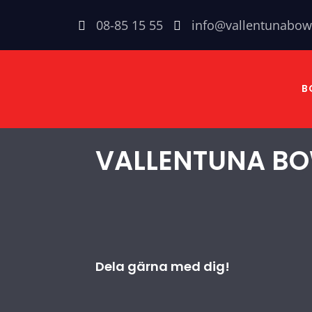
Skip
08-85 15 55
info@vallentunabow
to
content
B
VALLENTUNA BO
Dela gärna med dig!