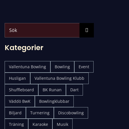
Search
for:
Kategorier
Vallentuna Bowling
Bowling
Event
Husligan
Vallentuna Bowling Klubb
Shuffleboard
BK Runan
Dart
Väddö BwK
Bowlingklubbar
Biljard
Turnering
Discobowling
Träning
Karaoke
Musik