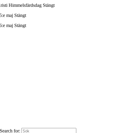
risti Himmelsfärdsdag
Stängt
5:e maj
Stängt
6:e maj
Stängt
Search for: