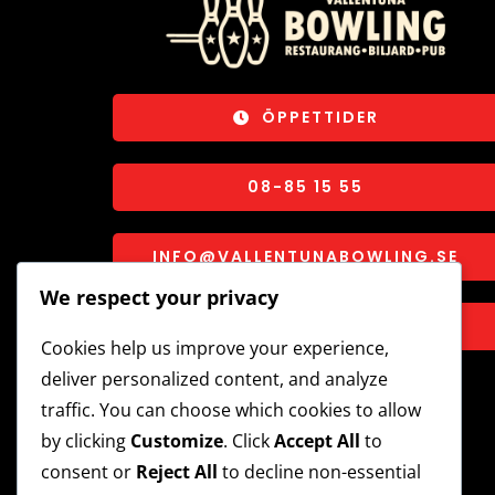
ÖPPETTIDER
08-85 15 55
INFO@VALLENTUNABOWLING.SE
We respect your privacy
TUNA TORG 2C, VALLENTUNA
Cookies help us improve your experience,
deliver personalized content, and analyze
traffic. You can choose which cookies to allow
by clicking
Customize
. Click
Accept All
to
consent or
Reject All
to decline non-essential