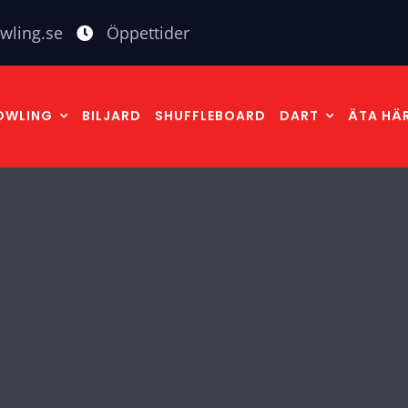
wling.se
Öppettider
OWLING
BILJARD
SHUFFLEBOARD
DART
ÄTA HÄ