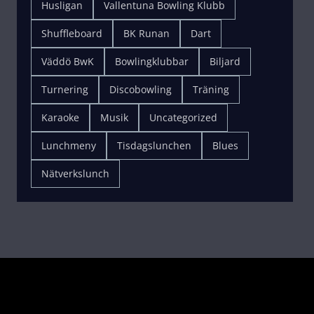
Husligan
Vallentuna Bowling Klubb
Shuffleboard
BK Runan
Dart
Väddö BwK
Bowlingklubbar
Biljard
Turnering
Discobowling
Träning
Karaoke
Musik
Uncategorized
Lunchmeny
Tisdagslunchen
Blues
Nätverkslunch