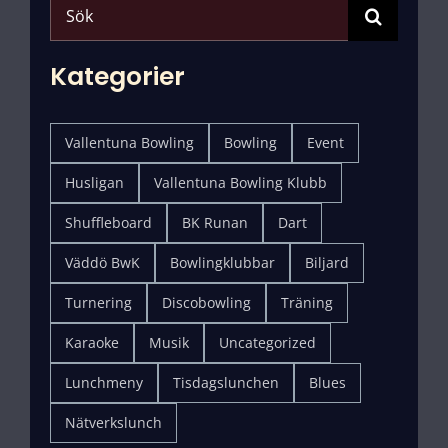
Search
for:
Kategorier
Vallentuna Bowling
Bowling
Event
Husligan
Vallentuna Bowling Klubb
Shuffleboard
BK Runan
Dart
Väddö BwK
Bowlingklubbar
Biljard
Turnering
Discobowling
Träning
Karaoke
Musik
Uncategorized
Lunchmeny
Tisdagslunchen
Blues
Nätverkslunch