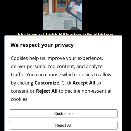
Nu har vi fått tillbaka vår riktiga
ingång!
We respect your privacy
Cookies help us improve your experience,
deliver personalized content, and analyze
traffic. You can choose which cookies to allow
by clicking
Customize
. Click
Accept All
to
consent or
Reject All
to decline non-essential
Husligan höst 2026 – Startar 26:e
cookies.
augusti
Customize
Reject All